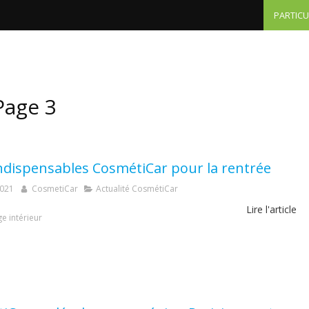
PARTICU
Particuliers - tarifs
Professionnels
Autres domai
Page 3
indispensables CosmétiCar pour la rentrée
2021
CosmetiCar
Actualité CosmétiCar
Lire l'article
e intérieur