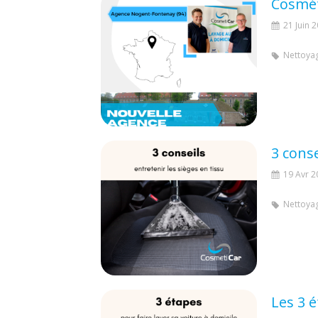
21 Juin 
Nettoyag
19 Avr 2
Nettoyag
Les 3 é