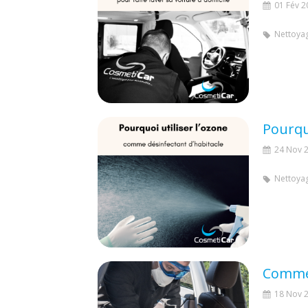
01 Fév 2
Nettoyag
24 Nov 
Nettoyag
18 Nov 