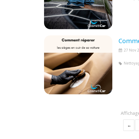
Commen
27 Nov 
Nettoyag
Affichag