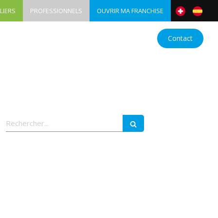
LIERS
PROFESSIONNELS
OUVRIR MA FRANCHISE
nes
Devenez franchisé
Actualités
Contact
Rechercher