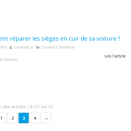
t réparer les sièges en cuir de sa voiture ?
2019
CosmetiCar
Conseils Cosméticar
Lire l'article
e intérieur
e des articles 19-27 sur 32
1
2
3
4