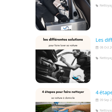
Nettoyag
Les dif
08 Oct 
Nettoyag
4 étape
09 Sep 
Nettoyag