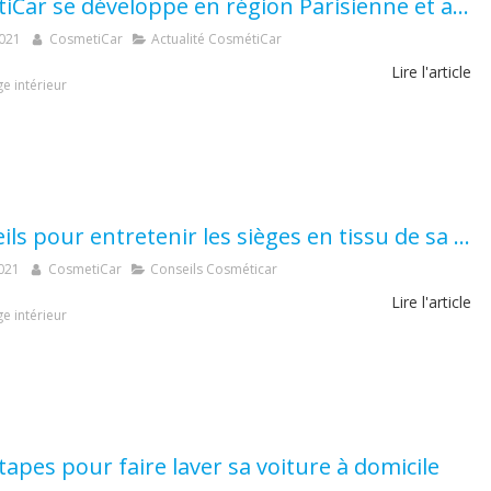
CosmétiCar se développe en région Parisienne et accueille l’agence Nogent-Fontenay (94)
2021
CosmetiCar
Actualité CosmétiCar
Lire l'article
e intérieur
3 conseils pour entretenir les sièges en tissu de sa voiture ?
021
CosmetiCar
Conseils Cosméticar
Lire l'article
e intérieur
tapes pour faire laver sa voiture à domicile