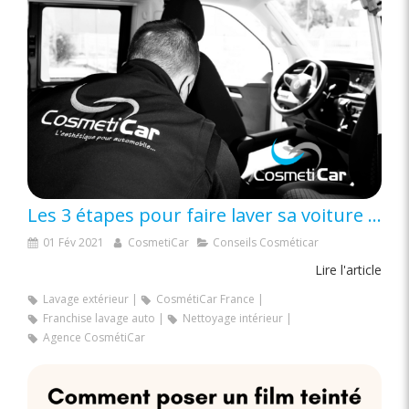
Les 3 étapes pour faire laver sa voiture à domicile
01 Fév 2021
CosmetiCar
Conseils Cosméticar
Lire l'article
Lavage extérieur
CosmétiCar France
Franchise lavage auto
Nettoyage intérieur
Agence CosmétiCar