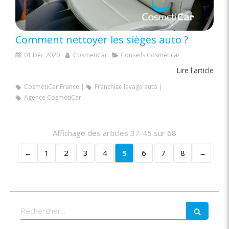
Comment nettoyer les sièges auto ?
01 Déc 2020
CosmetiCar
Conseils Cosméticar
Lire l'article
CosmétiCar France
Franchise lavage auto
Agence CosmétiCar
Affichage des articles 37-45 sur 68
1
2
3
4
5
6
7
8
Rechercher