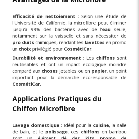
Efficacité de nettoiement
: Selon une étude de
l'Université de Californie, la microfibre peut éliminer
jusqu'à 99% des bactéries avec de l'
eau
seule,
notamment sur la vaisselle et sans nécessiter de
pro duits
chimiques, rendant les
lavettes
en promo
un
choix
privilégié pour
CosmétiCar
.
Durabilité et environnement
: Les
chiffons
sont
réutilisables et ont un impact écologique moindre
comparé aux
choses
jetables ou en
papier
, un point
important pour la démarche écoresponsable de
CosmétiCar
.
Applications Pratiques du
Chiffon Microfibre
Lavage domestique
: Idéal pour la
cuisine
, la salle
de bain, et le
polissage
, ces
chiffons
en bambou
sont un élément clé des
kits promo
de