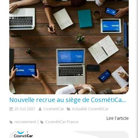
Nouvelle recrue au siège de CosmétiCar : Le pôle commercial s’agrandît !
25 Oct 2021
CosmetiCar
Actualité CosmétiCar
Lire l'article
recrutement
CosmétiCar France