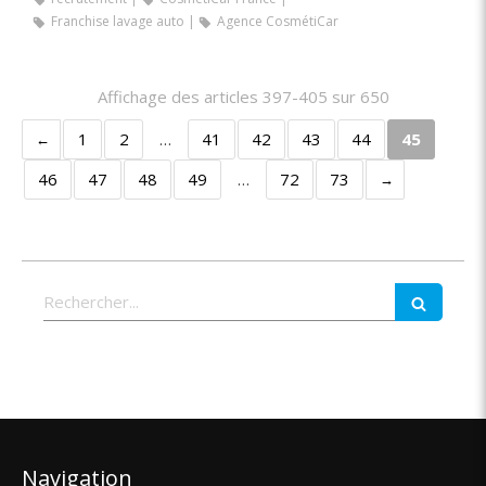
Franchise lavage auto
Agence CosmétiCar
Affichage des articles 397-405 sur 650
1
2
…
41
42
43
44
45
46
47
48
49
…
72
73
Rechercher
Navigation