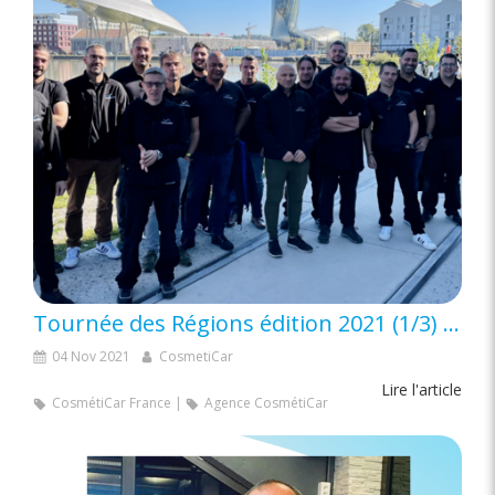
Tournée des Régions édition 2021 (1/3) : une journée de partage et d’échange à Bordeaux
04 Nov 2021
CosmetiCar
Lire l'article
CosmétiCar France
Agence CosmétiCar