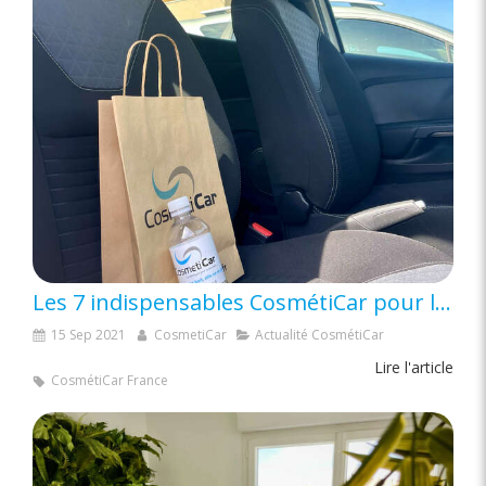
Les 7 indispensables CosmétiCar pour la rentrée
15 Sep 2021
CosmetiCar
Actualité CosmétiCar
Lire l'article
CosmétiCar France