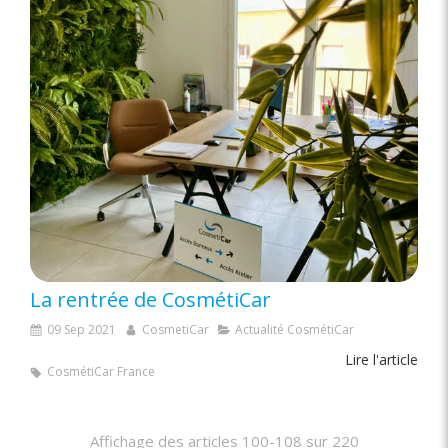
La rentrée de CosmétiCar
09 Sep 2021
CosmetiCar
Actualité CosmétiCar
Lire l'article
CosmétiCar France
Affichage des articles 100-108 sur 220