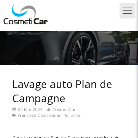
Lavage auto Plan de
Campagne
06 Mar 2024
CosmetiCar
Franchise CosmétiCar
5 min.
Dans la région de
Plan de Campagne
, prendre soin