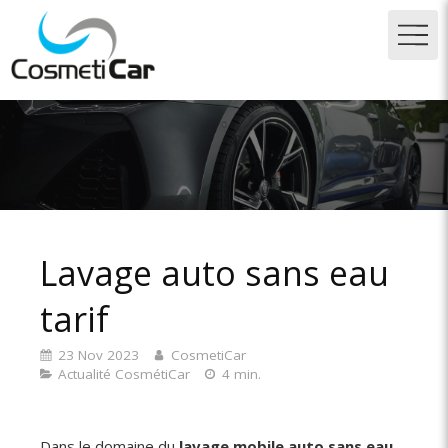
Lavage auto sans eau
tarif
23 Nov 2023
CosmetiCar
Actualité CosmétiCar
4 min.
Dans le domaine du
lavage mobile auto sans eau
,