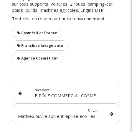
sur tous supports, voitures, 2 roues,
camping-car
,
poids-lourds
,
machines agricoles, Engins BTP
...
Tout cela en respectant notre environnement.
CosmétiCar France
Franchise lavage auto
Agence CosmétiCar
Précédent
LE PÔLE COMMERCIAL COSMÉTICAR SE DÉVELOPPE : UN NOUVEAU TALENT REJOINT L’ÉQUIPE !
Suivant
Mathieu ouvre son entreprise éco-responsable dans les Ardennes