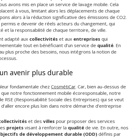
nous avons mis en place un service de lavage mobile. Cela
placent à vous, limitant alors les déplacements de chaque
pons alors à la réduction significative des émissions de CO2.
a permis e devenir de réels acteurs du changement, qui
ité et la responsabilité de chaque territoire, de ville.
nt adapté aux
collectivités
et aux
entreprises
qui
nnementale tout en bénéficiant d’un service de
qualité
. En
e au plus proche des besoins, nous intégrons la notion de
ocessus.
un avenir plus durable
aleur fondamentale chez
CosmétiCar
. Car, bien au-dessus de
si que notre fonctionnement mobile écoresponsable, notre
de RSE (Responsabilité Sociale des Entreprises) qui se veut
 d’aller encore plus loin dans notre démarche d’entreprise
collectivités
et des
villes
pour proposer des services
des
projets
visant à renforcer la
qualité
de vie. En outre, nos
bjectifs de développement durable (ODD)
définis par