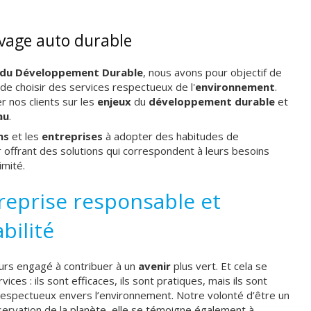
lavage auto durable
 du Développement Durable
, nous avons pour objectif de
de choisir des services respectueux de l'
environnement
.
 nos clients sur les
enjeux
du
développement durable
et
au
.
ns
et les
entreprises
à adopter des habitudes de
 offrant des solutions qui correspondent à leurs besoins
imité.
reprise responsable et
bilité
urs engagé à contribuer à un
avenir
plus vert. Et cela se
ces : ils sont efficaces, ils sont pratiques, mais ils sont
 respectueux envers l’environnement. Notre volonté d’être un
ervation de la planète, elle se témoigne également à