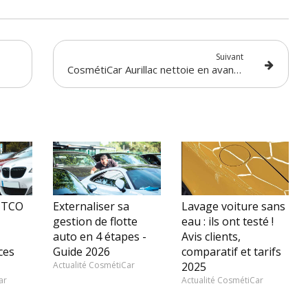
Suivant
CosmétiCar Aurillac nettoie en avant-première la nouvelle Renault 5 !
 TCO
Externaliser sa
Lavage voiture sans
gestion de flotte
eau : ils ont testé !
auto en 4 étapes -
Avis clients,
ces
Guide 2026
comparatif et tarifs
Actualité CosmétiCar
2025
ar
Actualité CosmétiCar