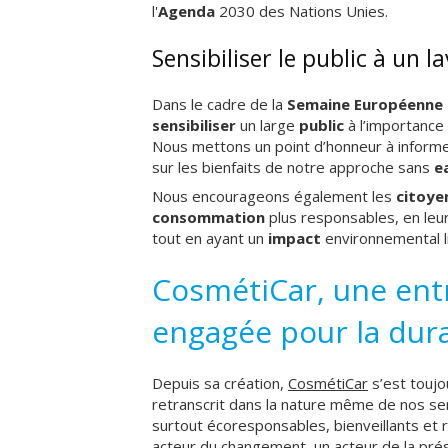
l'
Agenda
2030 des Nations Unies.
Sensibiliser le public à un 
Dans le cadre de la
Semaine Européenne
sensibiliser
un large
public
à l’importance 
Nous mettons un point d’honneur à informer
sur les bienfaits de notre approche sans
e
Nous encourageons également les
citoye
consommation
plus responsables, en leur
tout en ayant un
impact
environnemental l
CosmétiCar, une ent
engagée pour la dura
Depuis sa création,
CosmétiCar
s’est toujo
retranscrit dans la nature même de nos servi
surtout écoresponsables, bienveillants et
acteur du changement, un acteur de la prés