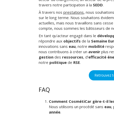
travers notre participation à la
SEDD
.
À travers nos
prestations
, nous souhaitons
sur le long terme. Nous souhaitons évide
actuelles, mais nous travaillons sans cesse
compte, nous sommes les bâtisseurs de not
En tant qu'acteur engagé dans le
dévelop
répondre aux
objectifs
de la
Semaine Eu
innovations sans
eau
, notre
mobilité
respo
nous contribuons à créer un
avenir
plus re
gestion
des
ressources
, d’
efficacité
éne
notre
politique
de
RSE
.
Retrouvez 
FAQ
Comment CosmétiCar gère-t-il les
Nous utilisons un procédé sans
eau
,
année
.