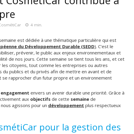
 CosmétiCar contribue à
opre
 CosmétiCar
4 min.
maine est dédiée à une thématique particulière qui est
opéenne du Développement Durable (SEDD
)
. C’est le
biliser, prévenir, le public aux enjeux environnementaux et
lité de nos jours. Cette semaine se tient tous les ans, et cet
r les citoyens, tout comme les entreprises ou autres
rs du publics et du privés afin de mettre en avant et de
 et se rapprocher d’un futur propre et un environnement
e
engagement
envers un avenir durable une priorité. Grâce à
activement aux
objectifs
de cette
semaine
de
 nous agissons pour un
développement
plus respectueux
métiCar pour la gestion des