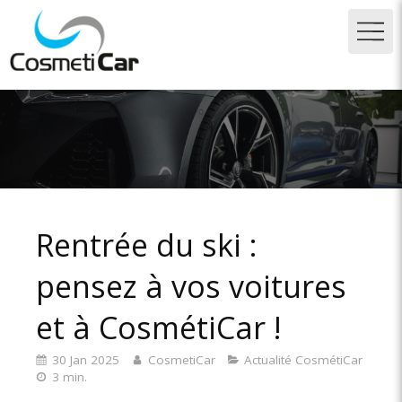
Rentrée du ski :
pensez à vos voitures
et à CosmétiCar !
30 Jan 2025
CosmetiCar
Actualité CosmétiCar
3 min.