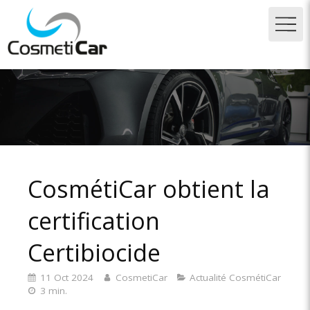
CosmétiCar obtient la
certification
Certibiocide
11 Oct 2024
CosmetiCar
Actualité CosmétiCar
3 min.