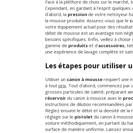
Face à la pléthore de choix sur le marché, 
Cependant, en gardant à l'esprit quelques c
d'abord, la
pression
de votre nettoyeur ha
la mousse produite. Assurez-vous que le
c
votre équipement actuel pour des résultats 
débit de mousse est un avantage non négl
besoins spécifiques. Enfin, veillez à choisi
gamme de
produits
et d'
accessoires
, te
une expérience de lavage complète et satis
Les étapes pour utiliser
Utiliser un
canon à mousse
requiert une m
à tout
prix
. Tout d'abord, commencez par un
grosses particules de saleté, préparant ain
réservoir
du canon à mousse avec le
prod
instructions de dilution recommandées par 
Réglez ensuite le débit et la densité de la
réglage sur le
pistolet
du canon à mousse. 
voiture méthodiquement, en partant du haut 
surface de manière uniforme. Laissez ensu