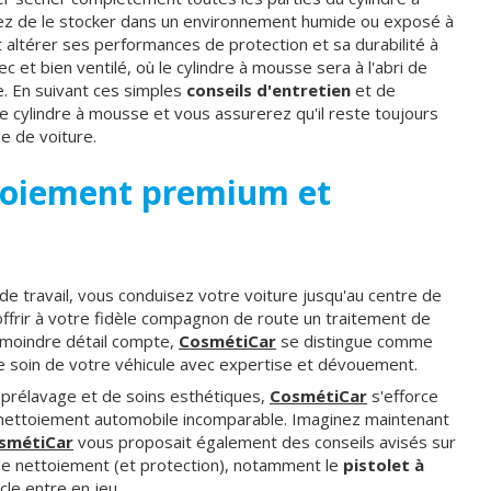
vitez de le stocker dans un environnement humide ou exposé à
ait altérer ses performances de protection et sa durabilité à
 et bien ventilé, où le cylindre à mousse sera à l'abri de
e. En suivant ces simples
conseils d'entretien
et de
re cylindre à mousse et vous assurerez qu'il reste toujours
e de voiture.
toiement premium et
e travail, vous conduisez votre voiture jusqu'au centre de
ffrir à votre fidèle compagnon de route un traitement de
e moindre détail compte,
CosmétiCar
se distingue comme
e soin de votre véhicule avec expertise et dévouement.
prélavage et de soins esthétiques,
CosmétiCar
s'efforce
e nettoiement automobile incomparable. Imaginez maintenant
smétiCar
vous proposait également des conseils avisés sur
de nettoiement (et protection), notamment le
pistolet à
cle entre en jeu.