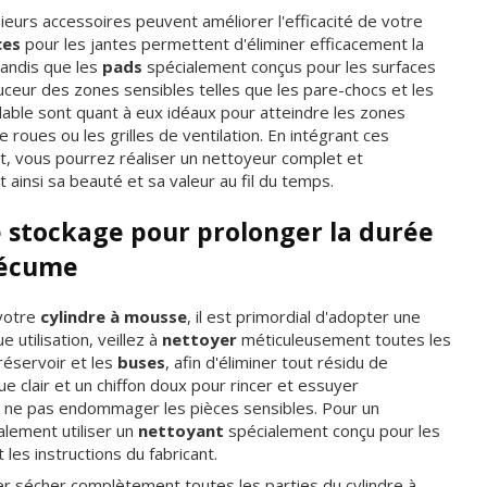
sieurs accessoires peuvent améliorer l'efficacité de votre
ces
pour les jantes permettent d'éliminer efficacement la
tandis que les
pads
spécialement conçus pour les surfaces
ceur des zones sensibles telles que les pare-chocs et les
lable sont quant à eux idéaux pour atteindre les zones
e roues ou les grilles de ventilation. En intégrant ces
t, vous pourrez réaliser un nettoyeur complet et
 ainsi sa beauté et sa valeur au fil du temps.
e stockage pour prolonger la durée
 écume
 votre
cylindre à mousse
, il est primordial d'adopter une
 utilisation, veillez à
nettoyer
méticuleusement toutes les
réservoir et les
buses
, afin d'éliminer tout résidu de
ique clair et un chiffon doux pour rincer et essuyer
à ne pas endommager les pièces sensibles. Pour un
lement utiliser un
nettoyant
spécialement conçu pour les
les instructions du fabricant.
er sécher complètement toutes les parties du cylindre à