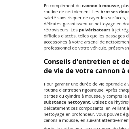
En complément du
cannon à mousse
, plu
routine de nettoiement. Les
brosses dou
saleté sans risquer de rayer les surfaces, 
délicates garantissent un nettoyage en dou
rétroviseurs. Les
pulvérisateurs
à jet rég
difficiles d'accès, telles que les passages d
accessoires à votre arsenal de nettoiemen
professionnel de votre véhicule, préservant
Conseils d'entretien et d
de vie de votre cannon à
Pour garantir une durée de vie optimale à
routine d'entretien rigoureuse. Après chaque
parties du cylindre à mousse, y compris le 
substance nettoyant
. Utilisez de l'hydr
délicatement ces composants, en veillant 
nettoyage en profondeur, vous pouvez éga
canons à mousse, en suivant attentivement 
Après le nettoyage, assurez-vous de laiss