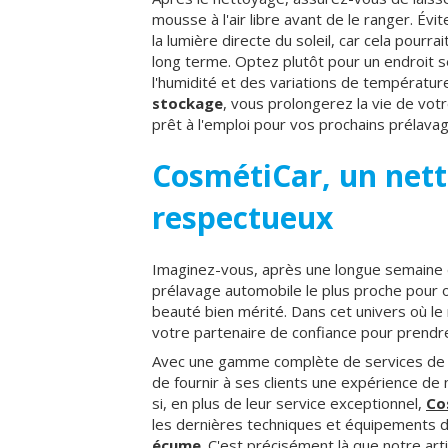
mousse à l'air libre avant de le ranger. É
la lumière directe du soleil, car cela pourr
long terme. Optez plutôt pour un endroit sec
l'humidité et des variations de températur
stockage
, vous prolongerez la vie de vot
prêt à l'emploi pour vos prochains prélavag
CosmétiCar, un net
respectueux
Imaginez-vous, après une longue semaine d
prélavage automobile le plus proche pour o
beauté bien mérité. Dans cet univers où l
votre partenaire de confiance pour prendr
Avec une gamme complète de services de 
de fournir à ses clients une expérience d
si, en plus de leur service exceptionnel,
Co
les dernières techniques et équipements 
écume
. C'est précisément là que notre arti