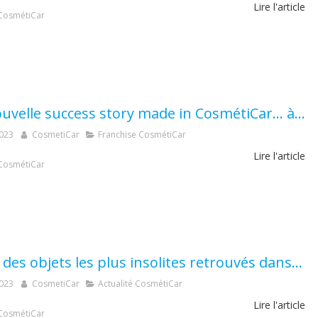
Lire l'article
CosmétiCar
Une nouvelle success story made in CosmétiCar... à Saint-Tropez !
2023
CosmetiCar
Franchise CosmétiCar
Lire l'article
CosmétiCar
Top 10 des objets les plus insolites retrouvés dans vos voitures !
2023
CosmetiCar
Actualité CosmétiCar
Lire l'article
CosmétiCar