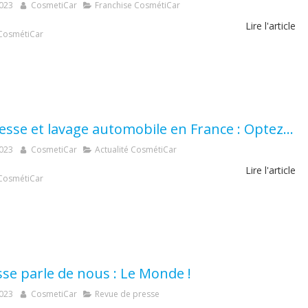
2023
CosmetiCar
Franchise CosmétiCar
Lire l'article
CosmétiCar
Sécheresse et lavage automobile en France : Optez pour une solution éco-responsable avec CosmétiCar !
2023
CosmetiCar
Actualité CosmétiCar
Lire l'article
CosmétiCar
sse parle de nous : Le Monde !
2023
CosmetiCar
Revue de presse