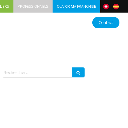
LIERS
PROFESSIONNELS
OUVRIR MA FRANCHISE
nes
Devenez franchisé
Actualités
Contact
Rechercher