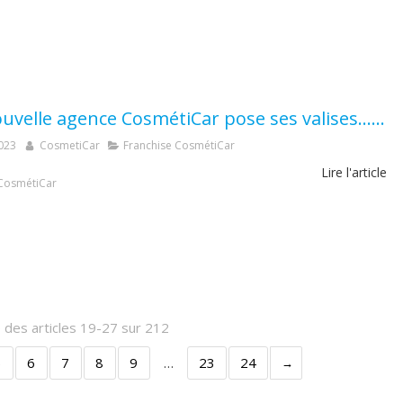
Une nouvelle agence CosmétiCar pose ses valises… à Toulouse (31) !
023
CosmetiCar
Franchise CosmétiCar
Lire l'article
CosmétiCar
 des articles 19-27 sur 212
5
6
7
8
9
…
23
24