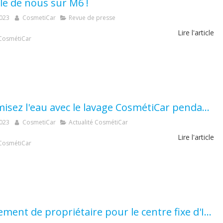
le de nous sur M6 !
2023
CosmetiCar
Revue de presse
Lire l'article
CosmétiCar
Economisez l'eau avec le lavage CosmétiCar pendant les périodes de sécheresse.
2023
CosmetiCar
Actualité CosmétiCar
Lire l'article
CosmétiCar
Changement de propriétaire pour le centre fixe d'Istres (13) !