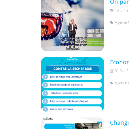
On par
15 Juin 
Agence 
31 Mai 
Agence 