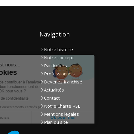
Navigation
Notre histoire
Notre concept
Particuliers
Professionnels
Devenez franchisé
Actualités
Contact
Notre Charte RSE
Mentions légales
Plan du site