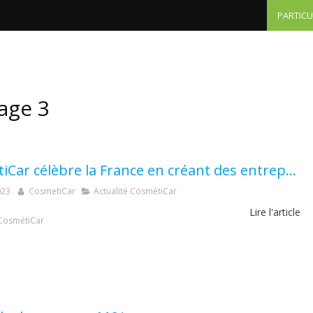
PARTICU
Particuliers - tarifs
Professionnels
Autres domai
age 3
CosmétiCar célèbre la France en créant des entreprises locales et écoresponsables en France !
023
CosmetiCar
Actualité CosmétiCar
Lire l'article
CosmétiCar