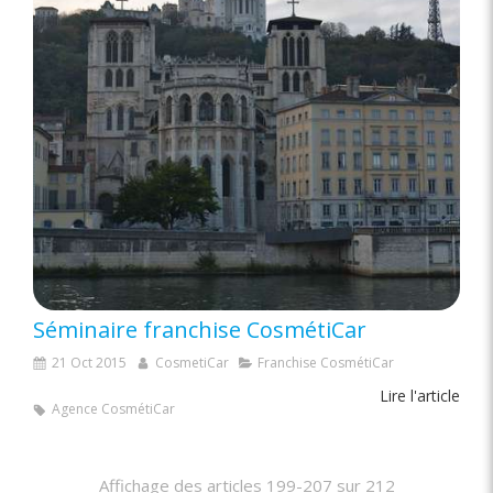
Séminaire franchise CosmétiCar
21 Oct 2015
CosmetiCar
Franchise CosmétiCar
Lire l'article
Agence CosmétiCar
Affichage des articles 199-207 sur 212