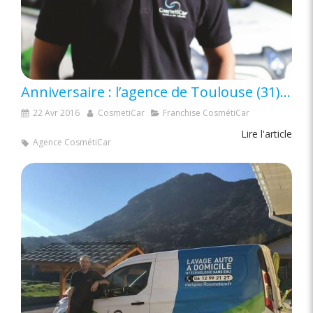
Anniversaire : l’agence de Toulouse (31) fête ses 3 ans
22 Avr 2016
CosmetiCar
Franchise CosmétiCar
Lire l'article
Agence CosmétiCar