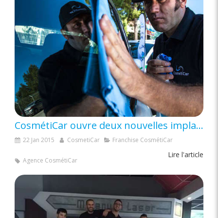
CosmétiCar ouvre deux nouvelles implantations dans le sud
22 Jan 2015
CosmetiCar
Franchise CosmétiCar
Lire l'article
Agence CosmétiCar