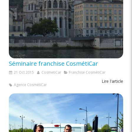
Séminaire franchise CosmétiCar
21 Oct 2015
CosmetiCar
Franchise CosmétiCar
Lire l'article
Agence CosmétiCar