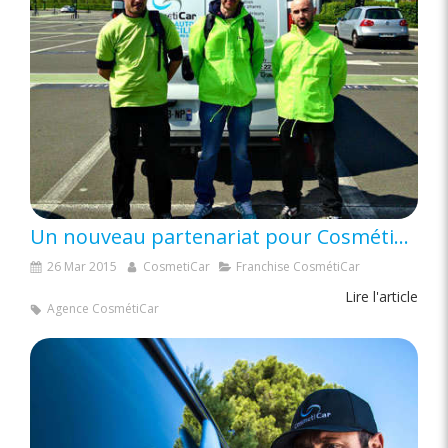
Un nouveau partenariat pour CosmétiCar
26 Mar 2015
CosmetiCar
Franchise CosmétiCar
Lire l'article
Agence CosmétiCar