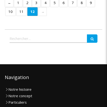
1
2
3
4
5
6
7
8
9
10
11
12
Rechercher
Navigation
Notre histoire
Notre concept
Particuliers