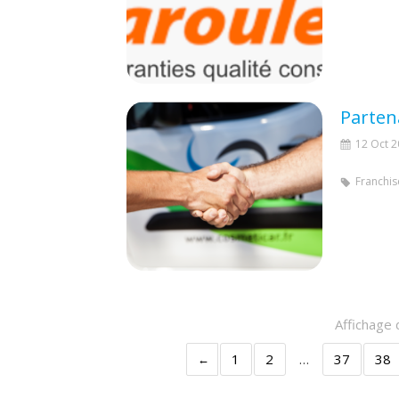
Parten
12 Oct 
Franchis
Affichage 
1
2
…
37
38