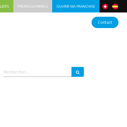
LIERS
PROFESSIONNELS
OUVRIR MA FRANCHISE
nes
Devenez franchisé
Actualités
Contact
Rechercher