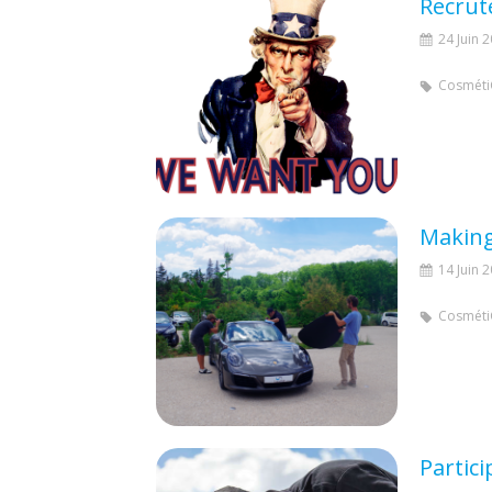
24 Juin 
Cosméti
Making
14 Juin 
Cosméti
Partici