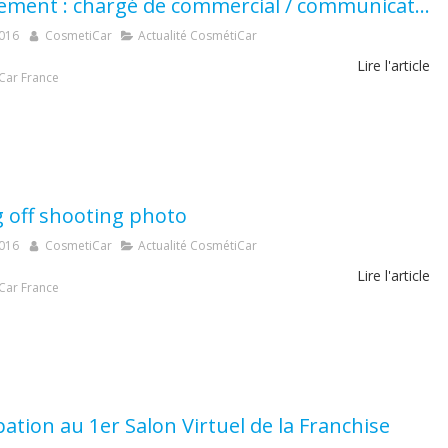
Recrutement : chargé de commercial / communication en alternance
2016
CosmetiCar
Actualité CosmétiCar
Lire l'article
Car France
 off shooting photo
2016
CosmetiCar
Actualité CosmétiCar
Lire l'article
Car France
pation au 1er Salon Virtuel de la Franchise