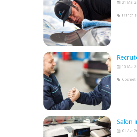
31 Mai 
Franchis
Recrut
15 Mai 
Cosméti
Salon 
01 Avr 2