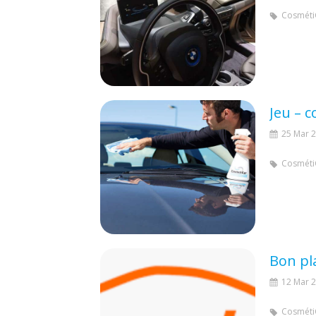
Cosméti
Jeu – 
25 Mar 
Cosméti
Bon pl
12 Mar 
Cosméti