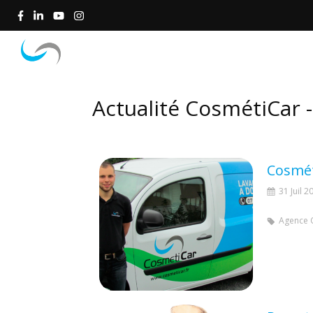
Accueil
Concept
Actualité CosmétiCar 
Cosmét
31 Juil 2
Agence 