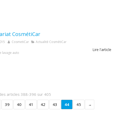
ariat CosmétiCar
2015
CosmetiCar
Actualité CosmétiCar
Lire l'article
e lavage auto
des articles 388-396 sur 405
39
40
41
42
43
44
45