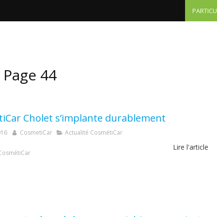
PARTICU
Particuliers - tarifs
Professionnels
Autres domai
- Page 44
iCar Cholet s’implante durablement
016
CosmetiCar
Actualité CosmétiCar
Lire l'article
CosmétiCar