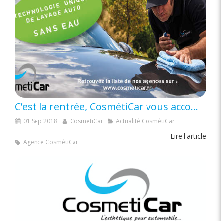
C’est la rentrée, CosmétiCar vous accompagne !
01 Sep 2018
CosmetiCar
Actualité CosmétiCar
Lire l'article
Agence CosmétiCar