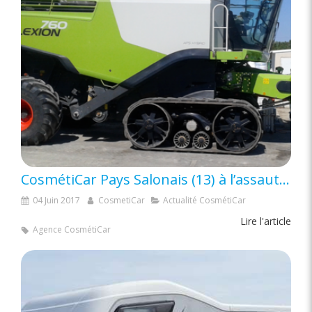
CosmétiCar Pays Salonais (13) à l’assaut des machines agricoles
04 Juin 2017
CosmetiCar
Actualité CosmétiCar
Lire l'article
Agence CosmétiCar