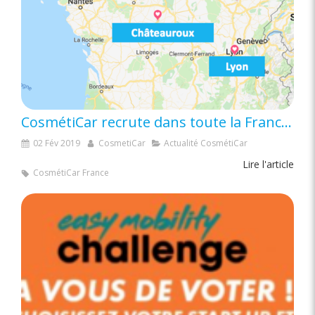
CosmétiCar recrute dans toute la France notamment à Dijon, Lyon, Reims, Nîmes, Châteauroux…
02 Fév 2019
CosmetiCar
Actualité CosmétiCar
Lire l'article
CosmétiCar France