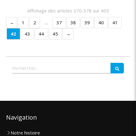
Affichage des articles 370-378 sur 405
1
2
…
37
38
39
40
41
42
43
44
45
Rechercher
Navigation
Notre histoire