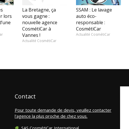
es
La Bretagne, ça
SSAM : Le lavage
r lors
vous gagne :
auto éco-
d’une
nouvelle agence
responsable :
CosmétiCar à
CosmétiCar
ar
Vannes !
Actualité CosmétiCar
Actualité CosmétiCar
Contact
Pour toute demande de devis, veuillez contacter
l'agence la plus proche de chez vous.
SAS CosmétiCar International