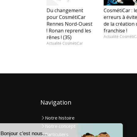
Du changement
CosmétiCar : l
pour CosmétiCar
erreurs à évite
Rennes Nord-Ouest
de la création 
! Ronan reprend les
franchise !
rênes ! (35)
Actualité CosmétiC
Actualité CosmétiCar
Navigation
Notre histoire
Notre concept
Particuliers