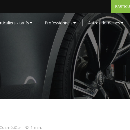
PARTICU
ticuliers - tarifs
Professionnels
Autres domaines
é CosmétiCar
1 min.