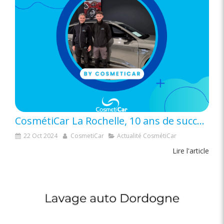
CosmétiCar La Rochelle, 10 ans de succès !
22 Oct 2024
CosmetiCar
Actualité CosmétiCar
Lire l'article