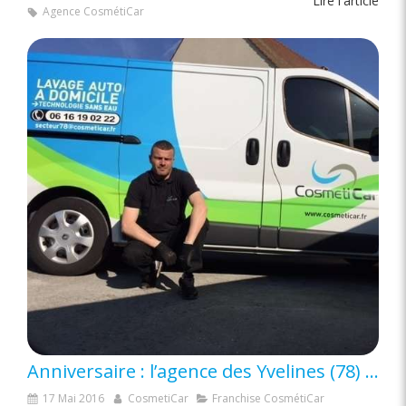
Lire l'article
Agence CosmétiCar
Anniversaire : l’agence des Yvelines (78) fête ses 4 ans
17 Mai 2016
CosmetiCar
Franchise CosmétiCar