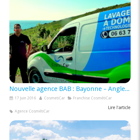
Nouvelle agence BAB : Bayonne – Anglet – Biarritz
17 Juin 2016
CosmetiCar
Franchise CosmétiCar
Lire l'article
Agence CosmétiCar