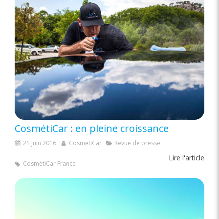
CosmétiCar : en pleine croissance
21 Juin 2016
CosmetiCar
Revue de presse
Lire l'article
CosmétiCar France