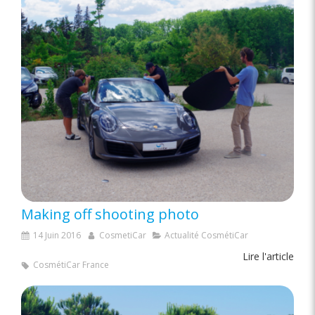
Making off shooting photo
14 Juin 2016
CosmetiCar
Actualité CosmétiCar
Lire l'article
CosmétiCar France