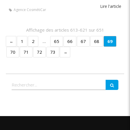
Lire l'article
Agence CosmétiCar
Affichage des articles 613-621 sur 651
1
2
…
65
66
67
68
69
70
71
72
73
Rechercher