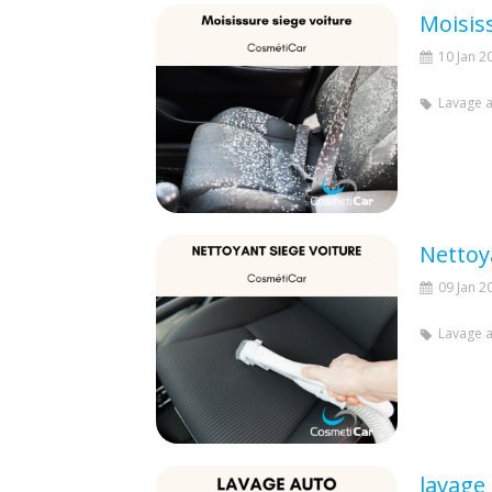
Moisis
10 Jan 2
Lavage 
Nettoy
09 Jan 2
Lavage 
lavage