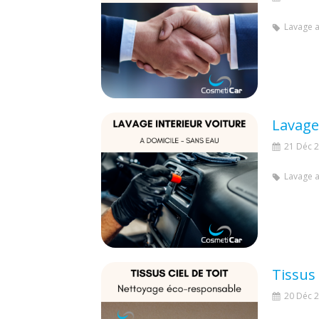
Lavage 
Lavage
21 Déc 
Lavage 
Tissus 
20 Déc 