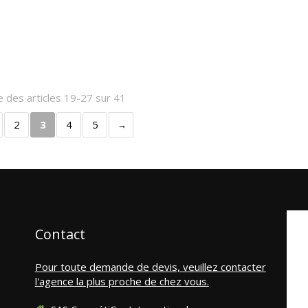
e des articles 19-27 sur 41
2
3
4
5
Contact
Pour toute demande de devis, veuillez contacter
l'agence la plus proche de chez vous.