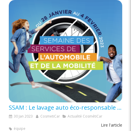
SSAM : Le lavage auto éco-responsable : CosmétiCar
30 Jan 2023
CosmetiCar
Actualité CosmétiCar
Lire l'article
équipe