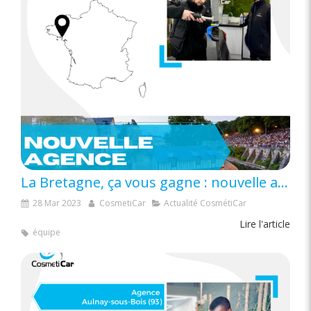
La Bretagne, ça vous gagne : nouvelle agence CosmétiCar à Vannes !
28 Mar 2023
CosmetiCar
Actualité CosmétiCar
Lire l'article
équipe