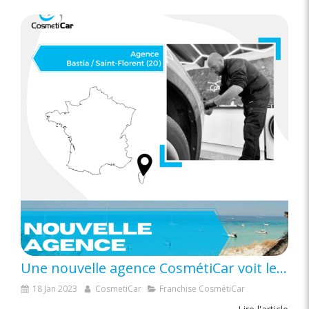
Une nouvelle agence CosmétiCar voit le jour en Corse !
18 Jan 2023
CosmetiCar
Franchise CosmétiCar