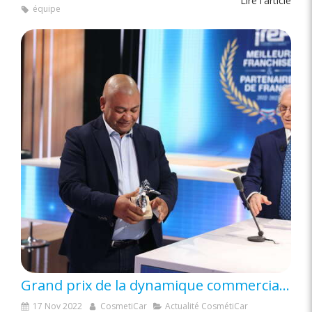
Lire l'article
équipe
Grand prix de la dynamique commerciale, une récompense de plus pour CosmétiCar en 2022 !
17 Nov 2022
CosmetiCar
Actualité CosmétiCar