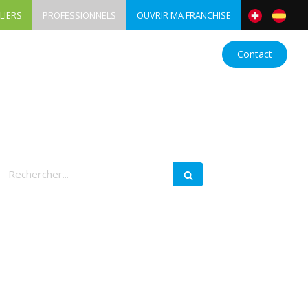
LIERS
PROFESSIONNELS
OUVRIR MA FRANCHISE
nes
Devenez franchisé
Actualités
Contact
Rechercher