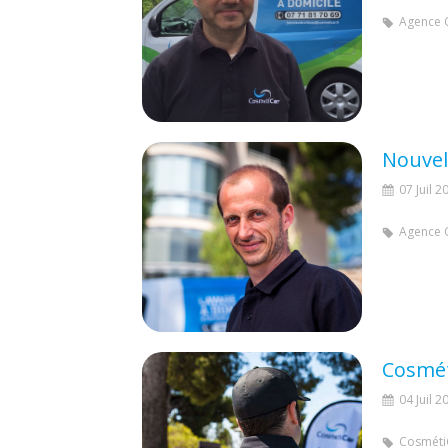
Agence 
Nouvel
07 Juil 2
Agence 
Cosméti
04 Juil 2
Cosméti