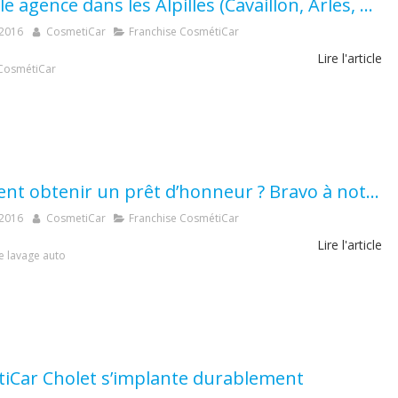
Nouvelle agence dans les Alpilles (Cavaillon, Arles, Tarascon)
 2016
CosmetiCar
Franchise CosmétiCar
Lire l'article
CosmétiCar
Comment obtenir un prêt d’honneur ? Bravo à notre agence de Cholet (49)
 2016
CosmetiCar
Franchise CosmétiCar
Lire l'article
e lavage auto
iCar Cholet s’implante durablement