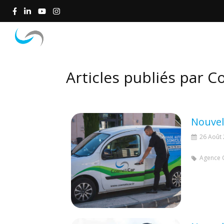
Accueil
Concept
Articles publiés par C
Nouvel
26 Août
Agence 