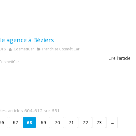
le agence à Béziers
2016
CosmetiCar
Franchise CosmétiCar
Lire l'article
CosmétiCar
des articles 604-612 sur 651
66
67
68
69
70
71
72
73