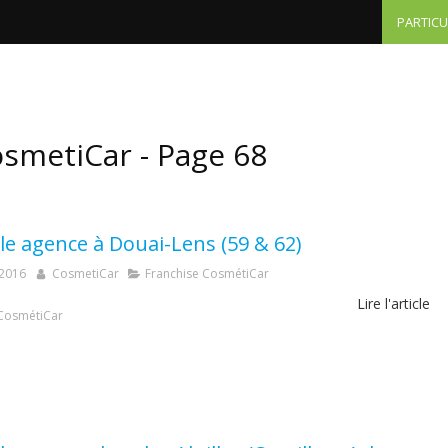
PARTICU
Particuliers - tarifs
Professionnels
Autres domai
osmetiCar - Page 68
le agence à Douai-Lens (59 & 62)
 2016
CosmetiCar
Franchise CosmétiCar
Lire l'article
CosmétiCar