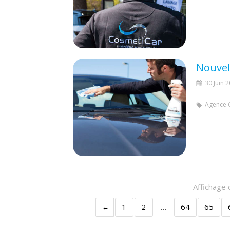
Nouvel
30 Juin 
Agence 
Affichage 
1
2
…
64
65