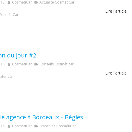
016
CosmetiCar
Actualité CosmétiCar
Lire l'article
CosmétiCar
an du jour #2
016
CosmetiCar
Conseils Cosméticar
Lire l'article
xtérieur
le agence à Bordeaux – Bègles
016
CosmetiCar
Franchise CosmétiCar