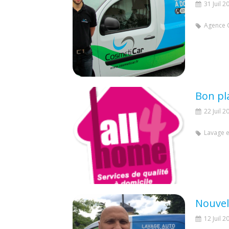
31 Juil 2
Agence 
Bon pl
22 Juil 2
Lavage e
Nouvel
12 Juil 2