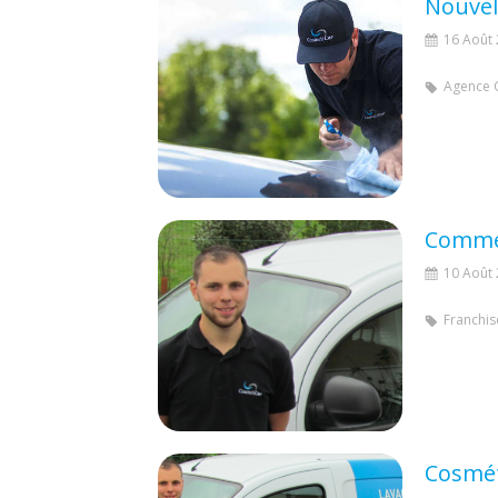
16 Août
Agence 
10 Août
Franchis
Cosmét